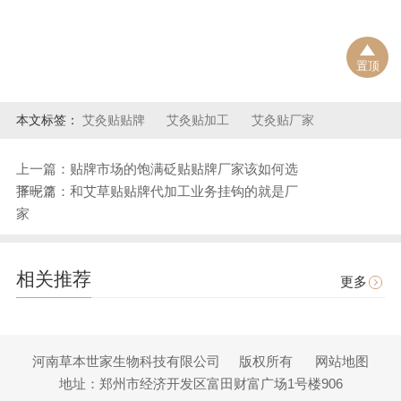
置顶
本文标签：
艾灸贴贴牌
艾灸贴加工
艾灸贴厂家
上一篇：贴牌市场的饱满砭贴贴牌厂家该如何选
择呢？
下一篇：和艾草贴贴牌代加工业务挂钩的就是厂
家
相关推荐
更多
河南草本世家生物科技有限公司
版权所有
网站地图
地址：郑州市经济开发区富田财富广场1号楼906