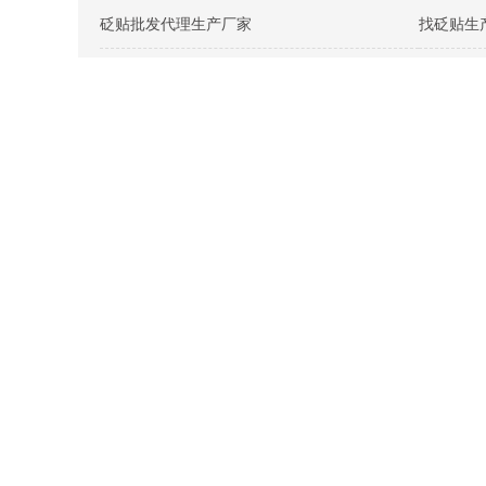
砭贴批发代理生产厂家
找砭贴生