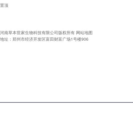
置顶
河南草本世家生物科技有限公司
版权所有
网站地图
地址：郑州市经济开发区富田财富广场1号楼906
电话咨
产品中
关于我
询
心
们