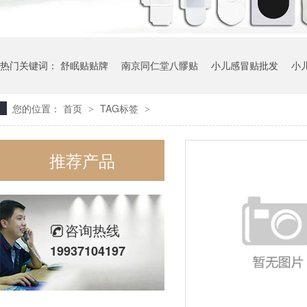
热门关键词：
舒眠贴贴牌
南京同仁堂八髎贴
小儿感冒贴批发
小
您的位置：
首页
TAG标签
>
>
推荐产品
咨询热线
19937104197