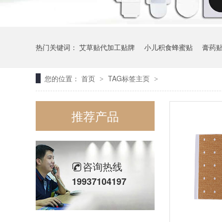
热门关键词：
艾草贴代加工贴牌
小儿积食蜂蜜贴
膏药
您的位置：
首页
TAG标签主页
>
>
推荐产品
咨询热线
19937104197