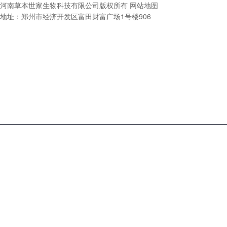
河南草本世家生物科技有限公司
版权所有
网站地图
地址：郑州市经济开发区富田财富广场1号楼906
电话咨
产品中
关于我
询
心
们