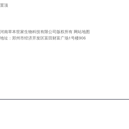
置顶
河南草本世家生物科技有限公司
版权所有
网站地图
地址：郑州市经济开发区富田财富广场1号楼906
电话咨
产品中
关于我
询
心
们