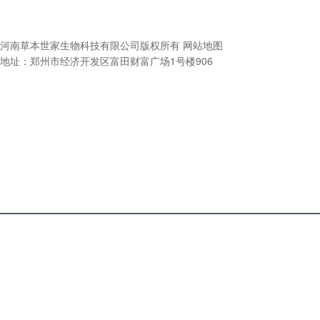
河南草本世家生物科技有限公司
版权所有
网站地图
地址：郑州市经济开发区富田财富广场1号楼906
电话咨
产品中
关于我
询
心
们