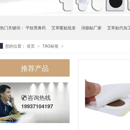
热门关键词：
平纹黑膏药
艾草暖贴批发
润肠贴厂家
艾草贴代加
您的位置：
首页
TAG标签
>
>
推荐产品
咨询热线
19937104197