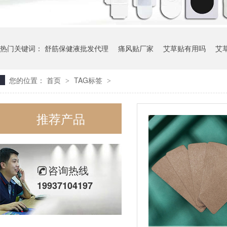
热门关键词：
舒筋保健液批发代理
痛风贴厂家
艾草贴有用吗
艾
您的位置：
首页
TAG标签
>
>
推荐产品
咨询热线
19937104197