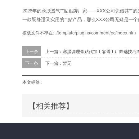
2026年的亲肤透气**贴贴牌厂家——XXX公司凭借其
一款既舒适又实用的**贴产品，那么XXX公司无疑是一
模板文件不存在: ./template/plugins/comment/pc/index.htm
上一条
上一篇：寒湿调理膏贴代加工靠谱工厂筛选技巧20
下一条
下一篇：暂无
本文标签：
【相关推荐】