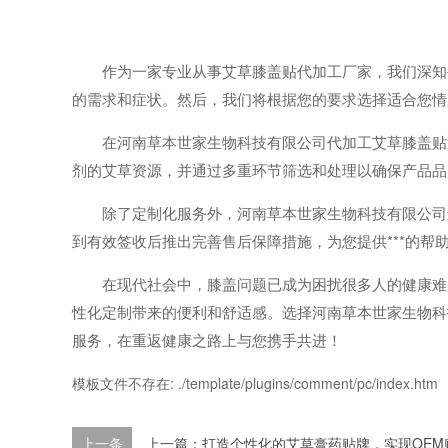
作为一家专业从事艾草膝盖贴代加工厂家，我们深知每
的需求和症状。然后，我们将根据您的要求选择适合您情
在河南草本世家生物科技有限公司代加工艾草膝盖贴过
剂的艾草资源，并通过多重环节筛选和处理以确保产品品
除了定制化服务外，河南草本世家生物科技有限公司还
到有效签收后推出完善售后保障措施，为您提供***的帮
在现代社会中，膝盖问题已成为困扰很多人的健康难题
性化定制带来的便利和舒适感。选择河南草本世家生物科
服务，在重返健康之路上与您携手共进！
模板文件不存在: ./template/plugins/comment/pc/index.htm
上一条
上一篇：打造个性化的艾草膏药贴牌，实现OEM